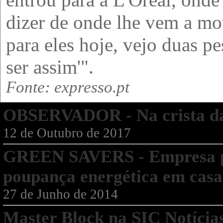
dizer de onde lhe vem a mot
para eles hoje, vejo duas p
ser assim'".
Fonte: expresso.pt
OBSERVADOR - Na crista d
12 de Outubro de 2017
GREEN SAVERS - Empresa po
poupança energética em casa
27 de Junho de 2014
Master Block na SIC Notí