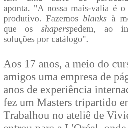
aponta. "A nossa mais-valia é o
produtivo. Fazemos
blanks
à m
que os
shapers
pedem, ao in
soluções por catálogo".
Aos 17 anos, a meio do cur
amigos uma empresa de pági
anos de experiência interna
fez um Masters tripartido e
Trabalhou no ateliê de Viv
entrou para a L'Oréal, onde