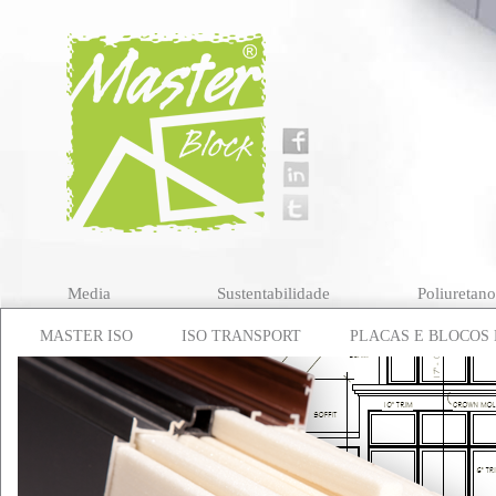
Media
Sustentabilidade
Poliuretan
MASTER ISO
ISO TRANSPORT
PLACAS E BLOCOS