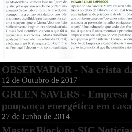
OBSERVADOR - Na crista d
12 de Outubro de 2017
GREEN SAVERS - Empresa po
poupança energética em casa
27 de Junho de 2014
Master Block na SIC Notí